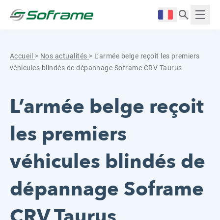
Aller au contenu
Cookies management panel
Langue :
Affich
Accueil
>
Nos actualités
>
L’armée belge reçoit les premiers
véhicules blindés de dépannage Soframe CRV Taurus
L’armée belge reçoit
les premiers
véhicules blindés de
dépannage Soframe
CRV Taurus