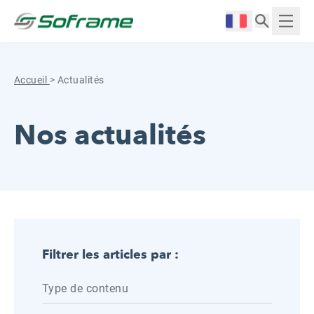
Aller au contenu
Cookies management panel
Langue :
Affich
Accueil
>
Actualités
Nos actualités
Filtrer les articles par :
Type de contenu