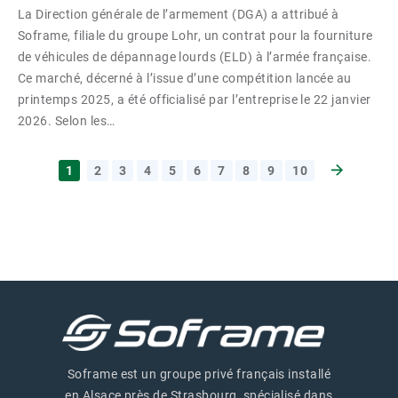
La Direction générale de l’armement (DGA) a attribué à
Soframe, filiale du groupe Lohr, un contrat pour la fourniture
de véhicules de dépannage lourds (ELD) à l’armée française.
Ce marché, décerné à l’issue d’une compétition lancée au
printemps 2025, a été officialisé par l’entreprise le 22 janvier
2026. Selon les…
1
2
3
4
5
6
7
8
9
10
Page suiva
Soframe est un groupe privé français installé
en Alsace près de Strasbourg, spécialisé dans