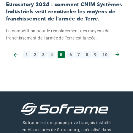
Eurosatory 2024 : comment CNIM Systèmes
Industriels veut renouveler les moyens de
franchissement de l’armée de Terre.
La compétition pour le remplacement des moyens de
franchissement de l’armée de Terre est lancée.
1
2
3
4
5
6
7
8
9
10
Page sui
Page précédente
Soframe est un groupe privé français installé
en Alsace près de Strasbourg, spécialisé dans