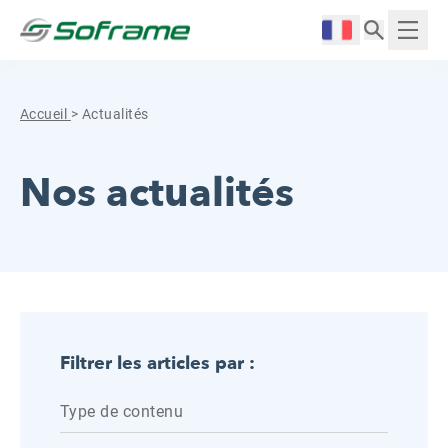
Aller au contenu
Cookies management panel
Langue :
Affich
Accueil
>
Actualités
Nos actualités
Filtrer les articles par :
Type de contenu