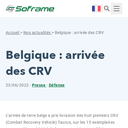
Aller au contenu
Cookies management panel
Langue :
Affich
Accueil
>
Nos actualités
>
Belgique : arrivée des CRV
Belgique : arrivée
des CRV
23/06/2022 -
Presse
-
Défense
L’armée de terre belge a pris livraison des huit premiers CRV
(Combat Recovery Vehicle) Taurus, sur les 15 exemplaires